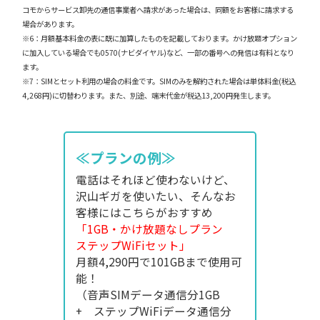
コモからサービス卸先の通信事業者へ請求があった場合は、同額をお客様に請求する
場合があります。
※6：月額基本料金の表に既に加算したものを記載しております。かけ放題オプション
に加入している場合でも0570(ナビダイヤル)など、一部の番号への発信は有料となり
ます。
※7：SIMとセット利用の場合の料金です。SIMのみを解約された場合は単体料金(税込
4,268円)に切替わります。また、別途、端末代金が税込13,200円発生します。
≪プランの例≫
電話はそれほど使わないけど、
沢山ギガを使いたい、そんなお
客様にはこちらがおすすめ
「1GB・かけ放題なしプラン
ステップWiFiセット」
月額4,290円で101GBまで使用可
能！
（音声SIMデータ通信分1GB
+ ステップWiFiデータ通信分