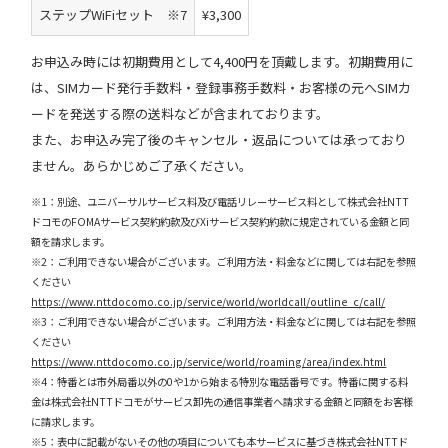
ステップWiFiセット ※7
¥3,300
お申込み時には初期費用として4,400円を頂戴します。初期費用に
は、SIMカード発行手数料・登録事務手数料・お客様の元へSIMカ
ードを発送する際の送料などが含まれております。
また、お申込み完了後のキャンセル・返品については承っており
ません。あらかじめご了承ください。
※1：別途、ユニバーサルサービス料及び電話リレーサービス料として株式会社NTT
ドコモのFOMAサービス契約約款及びXiサービス契約約款に規定されている金額と同
額を請求します。
※2：ご利用できない場合がございます。ご利用方法・料金などに関しては右記を参照
ください
https://www.nttdocomo.co.jp/service/world/worldcall/outline_c/call/
※3：ご利用できない場合がございます。ご利用方法・料金などに関しては右記を参照
ください
https://www.nttdocomo.co.jp/service/world/roaming/area/index.html
※4：特番とは市外局番以外の0や1から始まる特別な電話番号です。特番に関する料
金は株式会社NTTドコモがサービス卸先の通信事業者へ請求する金額と同額をお客様
に請求します。
※5：表中に記載がないその他の項目についても本サービスに基づき株式会社NTTド